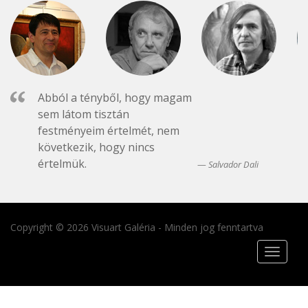
Abból a tényből, hogy magam
sem látom tisztán
festményeim értelmét, nem
következik, hogy nincs
értelmük.
Salvador Dali
Copyright © 2026 Visuart Galéria - Minden jog fenntartva
Toggle
navigat