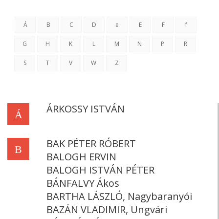
Á
B
C
D
e
E
F
f
G
H
K
L
M
N
P
R
S
T
V
W
Z
ÁRKOSSY ISTVÁN
Á
BAK PÉTER RÓBERT
B
BALOGH ERVIN
BALOGH ISTVÁN PÉTER
BÁNFALVY Ákos
BARTHA LÁSZLÓ, Nagybaranyói
BAZÁN VLADIMIR, Ungvári