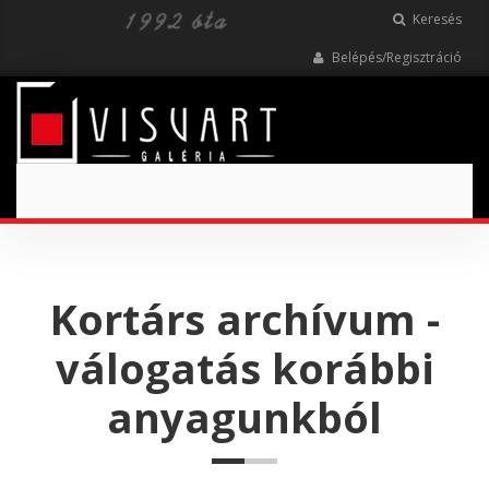
Keresés
Belépés/Regisztráció
Toggle
navigation
Kortárs archívum -
válogatás korábbi
anyagunkból