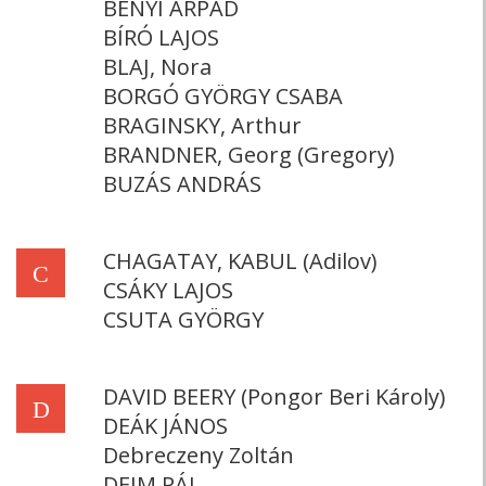
BÉNYI ÁRPÁD
BÍRÓ LAJOS
BLAJ, Nora
BORGÓ GYÖRGY CSABA
BRAGINSKY, Arthur
BRANDNER, Georg (Gregory)
BUZÁS ANDRÁS
CHAGATAY, KABUL (Adilov)
C
CSÁKY LAJOS
CSUTA GYÖRGY
DAVID BEERY (Pongor Beri Károly)
D
DEÁK JÁNOS
Debreczeny Zoltán
DEIM PÁL