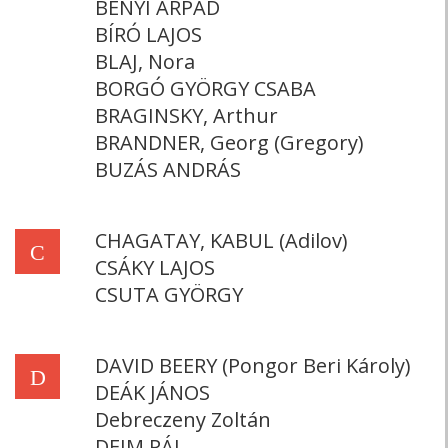
BÉNYI ÁRPÁD
BÍRÓ LAJOS
BLAJ, Nora
BORGÓ GYÖRGY CSABA
BRAGINSKY, Arthur
BRANDNER, Georg (Gregory)
BUZÁS ANDRÁS
CHAGATAY, KABUL (Adilov)
C
CSÁKY LAJOS
CSUTA GYÖRGY
DAVID BEERY (Pongor Beri Károly)
D
DEÁK JÁNOS
Debreczeny Zoltán
DEIM PÁL