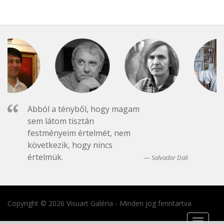
Abból a tényből, hogy magam
sem látom tisztán
festményeim értelmét, nem
következik, hogy nincs
értelmük.
Salvador Dali
Copyright © 2026 Visuart Galéria - Minden jog fenntartva
Toggle