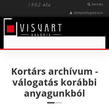
Keresés
Belépés/Regisztráció
Toggle
navigation
Kortárs archívum -
válogatás korábbi
anyagunkból