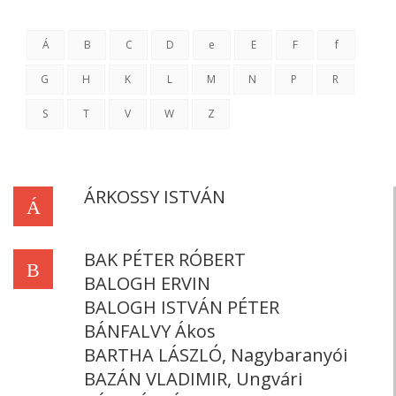
Á
B
C
D
e
E
F
f
G
H
K
L
M
N
P
R
S
T
V
W
Z
ÁRKOSSY ISTVÁN
Á
BAK PÉTER RÓBERT
B
BALOGH ERVIN
BALOGH ISTVÁN PÉTER
BÁNFALVY Ákos
BARTHA LÁSZLÓ, Nagybaranyói
BAZÁN VLADIMIR, Ungvári